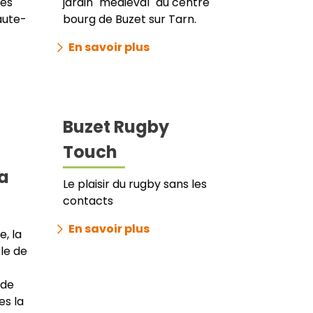
des
jardin "médiéval" au centre
aute-
bourg de Buzet sur Tarn.
En savoir plus
Buzet Rugby
Touch
La
Le plaisir du rugby sans les
contacts
En savoir plus
e, la
le de
 de
es la