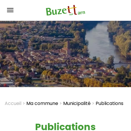
Aller
au
contenu
principal
Accueil
Ma commune
Municipalité
Publications
Fil
d'Ariane
Publications