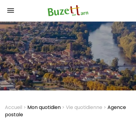
Aller
au
contenu
principal
Accueil
Mon quotidien
Vie quotidienne
Agence
Fil
postale
d'Ariane