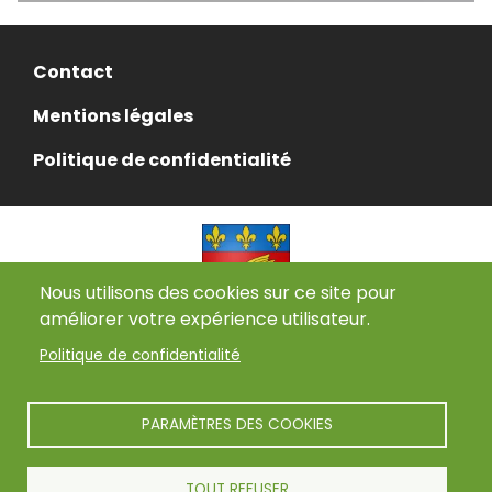
Menu
Contact
Pied
de
Mentions légales
page
Politique de confidentialité
Nous utilisons des cookies sur ce site pour
améliorer votre expérience utilisateur.
Politique de confidentialité
Adresse
:
Place du souvenir
31660 Buzet-sur-Tarn
PARAMÈTRES DES COOKIES
Téléphone
: 05 34 26 50 80
TOUT REFUSER