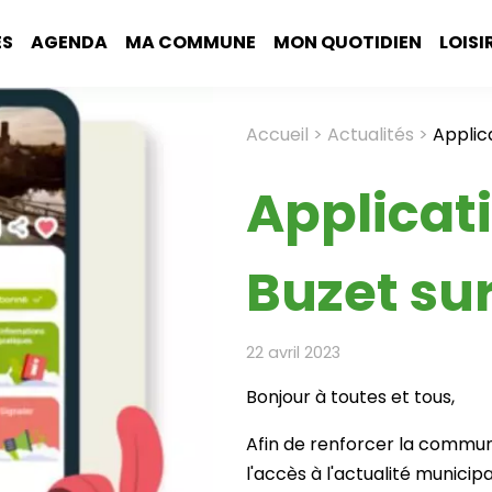
ÉS
AGENDA
MA COMMUNE
MON QUOTIDIEN
LOISI
Accueil
Actualités
Applica
Fil
d'Ariane
Applicat
Buzet su
22 avril 2023
Bonjour à toutes et tous,
Afin de renforcer la communi
l'accès à l'actualité municip