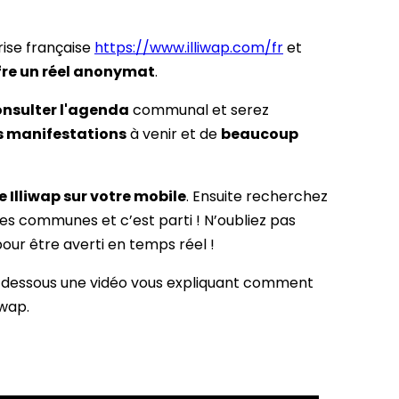
ise française
https://www.illiwap.com/fr
et
fre un réel anonymat
.
onsulter l'agenda
communal et serez
s manifestations
à venir et de
beaucoup
 Illiwap sur votre mobile
. Ensuite recherchez
des communes et c’est parti ! N’oubliez pas
 pour être averti en temps réel !
i-dessous une vidéo vous expliquant comment
iwap.