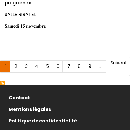
programme:
SALLE RIBATEL
𝐒𝐚𝐦𝐞𝐝𝐢 𝟏𝟓 𝐧𝐨𝐯𝐞𝐦𝐛𝐫𝐞
Pagination
Page
Suivant
Page
1
Page
2
Page
3
Page
4
Page
5
Page
6
Page
7
Page
8
Page
9
…
suivante
›
courante
Menu
Contact
Pied
de
Mentions légales
page
Politique de confidentialité